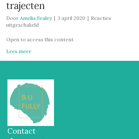
trajecten
Door
Amelia Sealey
|
3 april 2020
|
Reacties
voor
uitgeschakeld
Online
leeromgeving
Open to access this content
trajecten
Lees meer
Contact