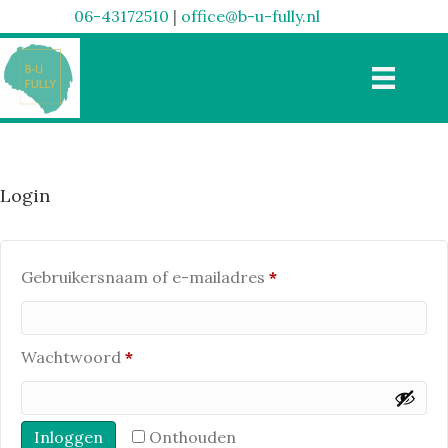
06-43172510
|
office@b-u-fully.nl
Login
Vereist
Gebruikersnaam of e-mailadres
*
Vereist
Wachtwoord
*
Inloggen
Onthouden