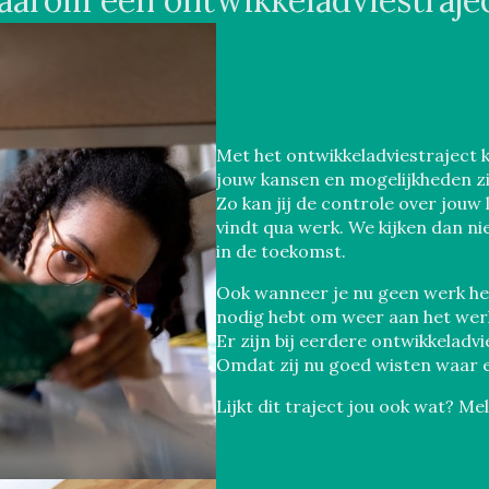
arom een ontwikkeladviestraje
Met het ontwikkeladviestraject 
jouw kansen en mogelijkheden zi
Zo kan jij de controle over jouw
vindt qua werk. We kijken dan ni
in de toekomst.
Ook wanneer je nu geen werk heb
nodig hebt om weer aan het wer
Er zijn bij eerdere ontwikkelad
Omdat zij nu goed wisten waar 
Lijkt dit traject jou ook wat? Me