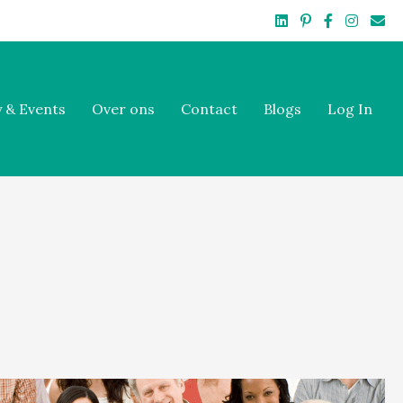
Linkedin
Pinterest
Facebook
Instagr
Emai
 & Events
Over ons
Contact
Blogs
Log In