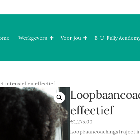
ome
Werkgevers
Voor jou
B-U-Fully Academy
 intensief en effectief
Loopbaancoac
effectief
€
1,275.00
Loopbaancoachingstraject int