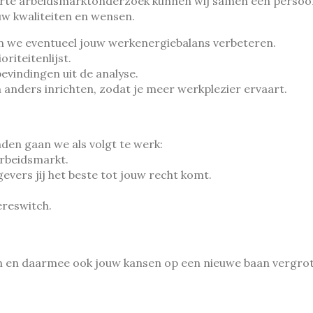
orte arbeidsmarktonderzoek kunnen wij samen een persoonli
ouw kwaliteiten en wensen.
n we eventueel jouw werkenergiebalans verbeteren.
riteitenlijst.
bevindingen uit de analyse.
nders inrichten, zodat je meer werkplezier ervaart.
den gaan we als volgt te werk:
rbeidsmarkt.
vers jij het beste tot jouw recht komt.
èreswitch.
eren en daarmee ook jouw kansen op een nieuwe baan vergro