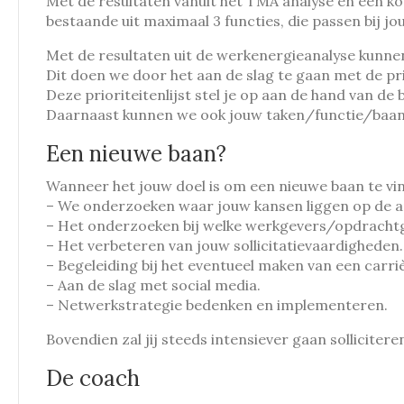
Met de resultaten vanuit het TMA analyse en een k
bestaande uit maximaal 3 functies, die passen bij j
Met de resultaten uit de werkenergieanalyse kunne
Dit doen we door het aan de slag te gaan met de prio
Deze prioriteitenlijst stel je op aan de hand van de 
Daarnaast kunnen we ook jouw taken/functie/baan a
Een nieuwe baan?
Wanneer het jouw doel is om een nieuwe baan te vin
– We onderzoeken waar jouw kansen liggen op de a
– Het onderzoeken bij welke werkgevers/opdrachtge
– Het verbeteren van jouw sollicitatievaardigheden.
– Begeleiding bij het eventueel maken van een carri
– Aan de slag met social media.
– Netwerkstrategie bedenken en implementeren.
Bovendien zal jij steeds intensiever gaan sollicit
De coach