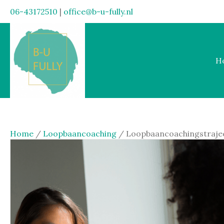
06-43172510
|
office@b-u-fully.nl
H
Home
/
Loopbaancoaching
/ Loopbaancoachingstraject