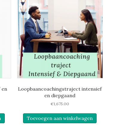
f en
Loopbaancoachingstraject intensief
en diepgaand
€
1,675.00
n
Toevoegen aan winkelwagen