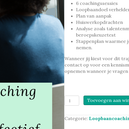
6 coachingssessies
Loopbaandoel verhelde
Plan van aanpak
Huiswerkopdrachten
Analyse zoals talenten
beroepskeuzetest
Stappenplan waarmee je 
nemen.
Wanneer jij kiest voor dit tra
contact op voor een kennisma
opnemen wanneer je vragen h
Loopbaancoachingstraject
Toevoegen aan wi
intensief
en
effectief
Categorie:
Loopbaancoachi
aantal