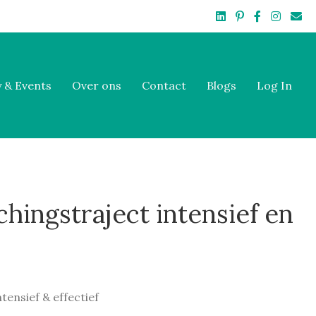
Linkedin
Pinterest
Facebook
Instagr
Emai
 & Events
Over ons
Contact
Blogs
Log In
hingstraject intensief en
ensief & effectief