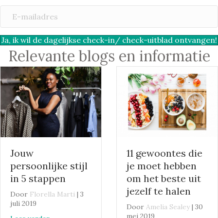
a
E
m
-
m
Ja, ik wil de dagelijkse check-in/ check-uitblad ontvangen!
a
Relevante blogs en informatie
i
l
a
d
r
e
s
Jouw
11 gewoontes die
persoonlijke stijl
je moet hebben
in 5 stappen
om het beste uit
jezelf te halen
Door
Florella Marti
|
3
juli 2019
Door
Amelia Sealey
|
30
mei 2019
about Jouw persoonlijke stijl in 5 stappen