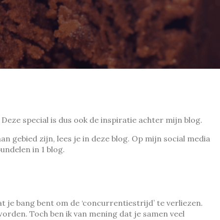
7
deadly
sins
in
je
loopbaan
ze special is dus ook de inspiratie achter mijn blog.
n gebied zijn, lees je in deze blog. Op mijn social media
undelen in 1 blog.
je bang bent om de ‘concurrentiestrijd’ te verliezen.
worden. Toch ben ik van mening dat je samen veel