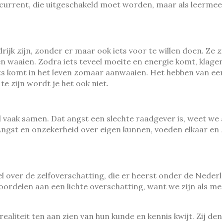
ncurrent, die uitgeschakeld moet worden, maar als leermee
k zijn, zonder er maar ook iets voor te willen doen. Ze zi
en waaien. Zodra iets teveel moeite en energie komt, klagen
ets komt in het leven zomaar aanwaaien. Het hebben van ee
e zijn wordt je het ook niet.
 vaak samen. Dat angst een slechte raadgever is, weet we al
 Angst en onzekerheid over eigen kunnen, voeden elkaar en 
ikel over de zelfoverschatting, die er heerst onder de Ned
oordelen aan een lichte overschatting, want we zijn als 
liteit ten aan zien van hun kunde en kennis kwijt. Zij denk