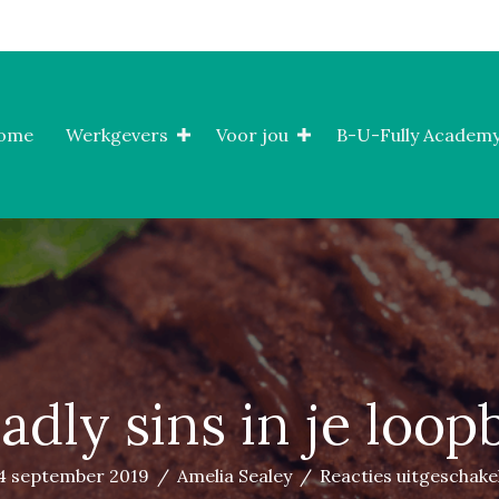
ome
Werkgevers
Voor jou
B-U-Fully Academy
adly sins in je loo
4 september 2019
/
Amelia Sealey
/
Reacties uitgeschake