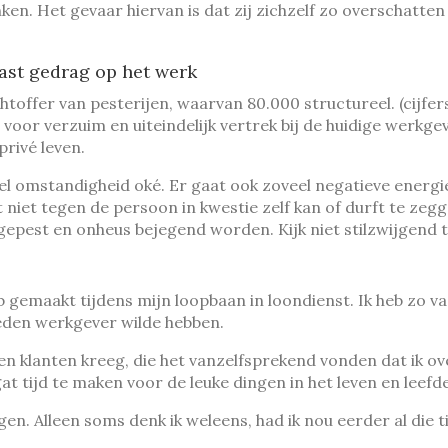
en. Het gevaar hiervan is dat zij zichzelf zo overschatten 
ast gedrag op het werk
htoffer van pesterijen, waarvan 80.000 structureel. (cij
voor verzuim en uiteindelijk vertrek bij de huidige werkg
rivé leven.
l omstandigheid oké. Er gaat ook zoveel negatieve energie i
et niet tegen de persoon in kwestie zelf kan of durft te z
pest en onheus bejegend worden. Kijk niet stilzwijgend t
eb gemaakt tijdens mijn loopbaan in loondienst. Ik heb zo 
reden werkgever wilde hebben.
 en klanten kreeg, die het vanzelfsprekend vonden dat ik ove
at tijd te maken voor de leuke dingen in het leven en leefd
ngen. Alleen soms denk ik weleens, had ik nou eerder al die