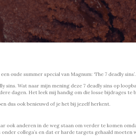
n oude summer special van Magnum: ‘The 7 deadly sins’. De
ly sins. Wat naar mijn mening deze 7 deadly sins op loopbaa
ere dagen. Het leek mij handig om die losse bijdrages te b
en dus ook benieuwd of je het bij jezelf herkent.
ar ook anderen in de weg staan om verder te komen omdat 
s onder collega’s en dat er harde targets gehaald moeten 