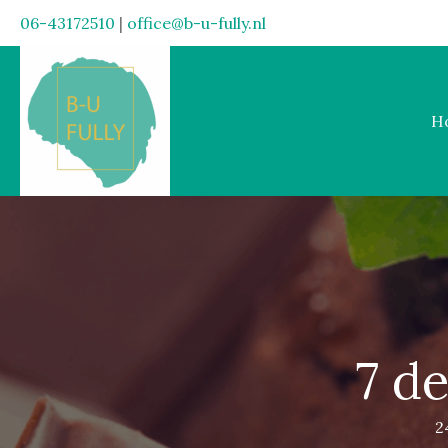
06-43172510
|
office@b-u-fully.nl
H
7 de
2