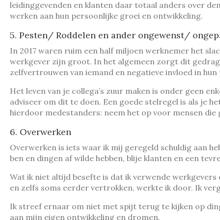
leidinggevenden en klanten daar totaal anders over denk
werken aan hun persoonlijke groei en ontwikkeling.
5. Pesten/ Roddelen en ander ongewenst/ ongep
In 2017 waren ruim een half miljoen werknemer het slac
werkgever zijn groot. In het algemeen zorgt dit gedrag 
zelfvertrouwen van iemand en negatieve invloed in hun p
Het leven van je collega’s zuur maken is onder geen enke
adviseer om dit te doen. Een goede stelregel is als je h
hierdoor medestanders: neem het op voor mensen die ge
6. Overwerken
Overwerken is iets waar ik mij geregeld schuldig aan h
ben en dingen af wilde hebben, blije klanten en een tev
Wat ik niet altijd besefte is dat ik verwende werkgevers
en zelfs soms eerder vertrokken, werkte ik door. Ik verg
Ik streef ernaar om niet met spijt terug te kijken op di
aan mijn eigen ontwikkeling en dromen.