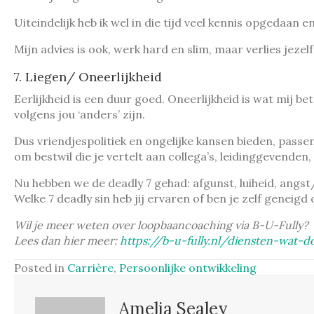
Uiteindelijk heb ik wel in die tijd veel kennis opgedaan e
Mijn advies is ook, werk hard en slim, maar verlies jezel
7. Liegen/ Oneerlijkheid
Eerlijkheid is een duur goed. Oneerlijkheid is wat mij b
volgens jou ‘anders’ zijn.
Dus vriendjespolitiek en ongelijke kansen bieden, passen
om bestwil die je vertelt aan collega’s, leidinggevende
Nu hebben we de deadly 7 gehad: afgunst, luiheid, angst
Welke 7 deadly sin heb jij ervaren of ben je zelf gene
Wil je meer weten over loopbaancoaching via B-U-Fully?
Lees dan hier meer:
https://b-u-fully.nl/diensten-wat-
Posted in
Carrière
,
Persoonlijke ontwikkeling
Amelia Sealey