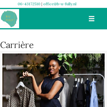
06-43172510
|
office@b-u-fully.nl
Carrière