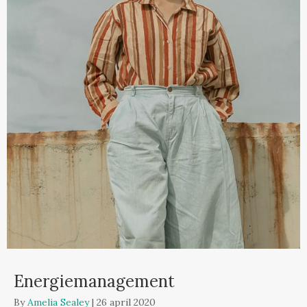
Energiemanagement
By
Amelia Sealey
|
26 april 2020