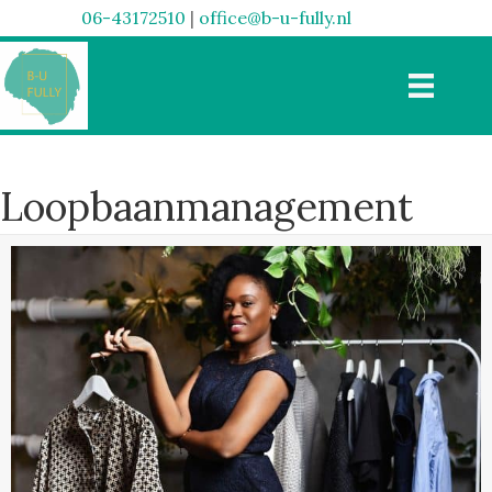
06-43172510
|
office@b-u-fully.nl
Loopbaanmanagement