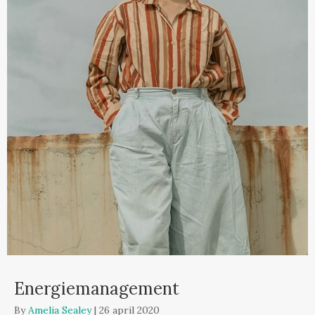
Energiemanagement
By
Amelia Sealey
|
26 april 2020