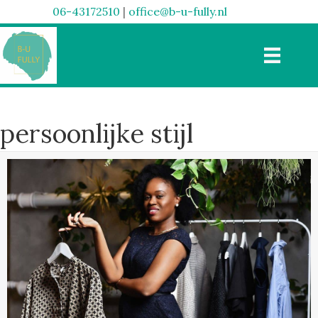
06-43172510
|
office@b-u-fully.nl
persoonlijke stijl